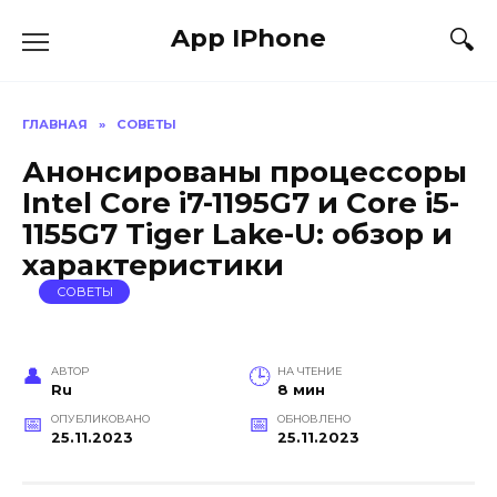
Перейти
App IPhone
к
содержанию
ГЛАВНАЯ
»
СОВЕТЫ
Анонсированы процессоры
Intel Core i7-1195G7 и Core i5-
1155G7 Tiger Lake-U: обзор и
характеристики
СОВЕТЫ
АВТОР
НА ЧТЕНИЕ
Ru
8 мин
ОПУБЛИКОВАНО
ОБНОВЛЕНО
25.11.2023
25.11.2023