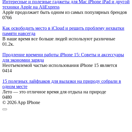
Интересные и полезные гаджеты для Mac iPhone iPad и другой
техники Apple на AliExpress
Apple продолжает быть одним из самых популярных брендов
0
766
Как освободить место в iCloud и решить проблему нехватки
памяти навсегда
В наше время все больше людей используют различные
0
1.2к.
Продление времени работы iPhone 15: Советы и аксессуары
для экономии заряда
Неотъемлемой частью использования iPhone 15 является
0
414
15 полезных лайфхаков для вылазки на природу собрали в
одном месте
Лето — это отличное время для отдыха на природе
0
480
© 2026 App IPhone