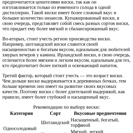
предпочитается ценителями виски, так как он
изготавливается только из ячменного солода в одной
дистиллерии. Такой виски имеет более сложный вкус и
большее количество нюансов. Купажированный виски, в
свою очередь, представляет собой смесь разных сортов виски,
что придает ему более мягкий и сбалансированный вкус.
Во-вторых, стоит учесть регион производства виски.
Например, шотландский виски славится своей
насыщенностью и богатым вкусом, идеальным для любителей
хмурых вечеров у камина. Ирландский виски, в свою очередь,
отличается более мягким и легким вкусом, идеальным для тех,
кто предпочитает более питкий и освежающий напиток.
Третий фактор, который стоит учесть — это возраст виски.
Чем дольше виски выдерживается в деревянных бочках, тем
больше времени оно имеет на развитие своих вкусовых
качеств. Поэтому виски с более длительной выдержкой, как
правило, имеет более глубокий и насыщенный вкус.
Рекомендации по выбору виски:
Категория
Сорт
Вкусовые предпочтения
Насыщенный, богатый,
Шотландский
торфяной
Односолодовый
Мягкий, легкий,