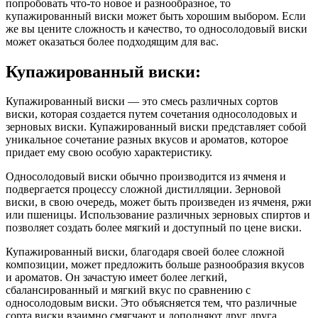
попробовать что-то новое и разнообразное, то
купажированный виски может быть хорошим выбором. Если
же вы цените сложность и качество, то односолодовый виски
может оказаться более подходящим для вас.
Купажированный виски:
Купажированный виски — это смесь различных сортов
виски, которая создается путем сочетания односолодовых и
зерновых виски. Купажированный виски представляет собой
уникальное сочетание разных вкусов и ароматов, которое
придает ему свою особую характеристику.
Односолодовый виски обычно производится из ячменя и
подвергается процессу сложной дистилляции. Зерновой
виски, в свою очередь, может быть произведен из ячменя, ржи
или пшеницы. Использование различных зерновых спиртов и
позволяет создать более мягкий и доступный по цене виски.
Купажированный виски, благодаря своей более сложной
композиции, может предложить больше разнообразия вкусов
и ароматов. Он зачастую имеет более легкий,
сбалансированный и мягкий вкус по сравнению с
односолодовым виски. Это объясняется тем, что различные
сорта виски взаимно смягчают и дополняют друг друга.