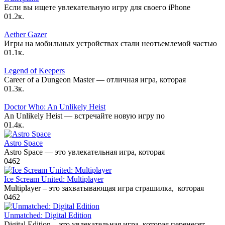
Если вы ищете увлекательную игру для своего iPhone
0
1.2к.
Aether Gazer
Игры на мобильных устройствах стали неотъемлемой частью
0
1.1к.
Legend of Keepers
Career of a Dungeon Master — отличная игра, которая
0
1.3к.
Doctor Who: An Unlikely Heist
An Unlikely Heist — встречайте новую игру по
0
1.4к.
Astro Space
Astro Space — это увлекательная игра, которая
0
462
Ice Scream United: Multiplayer
Multiplayer – это захватывающая игра страшилка, которая
0
462
Unmatched: Digital Edition
Digital Edition – это увлекательная игра, которая перенесет