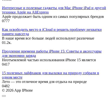
Интересные и полезные гаджеты для Mac iPhone iPad и другой
техники Apple на AliExpress
Apple продолжает быть одним из самых популярных брендов
0
777
Как освободить место в iCloud и решить проблему нехватки
памяти навсегда
В наше время все больше людей используют различные
0
1.2к.
Продление времени работы iPhone 15: Советы и аксессуары
для экономии заряда
Неотъемлемой частью использования iPhone 15 является
0
417
15 полезных лайфхаков для вылазки на природу собрали в
одном месте
Лето — это отличное время для отдыха на природе
0
482
© 2026 App IPhone