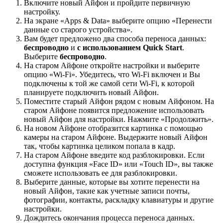
Включите новый Айфон и пройдите первичную
настройку.
На экране «Apps & Data» выберите опцию «Перенести
данные со старого устройства».
Вам будет предложено два способа переноса данных:
беспроводно
и
с использованием Quick Start
.
Выберите
беспроводно
.
На старом Айфоне откройте настройки и выберите
опцию «Wi-Fi». Убедитесь, что Wi-Fi включен и Вы
подключены к той же самой сети Wi-Fi, к которой
планируете подключить новый Айфон.
Поместите старый Айфон рядом с новым Айфоном. На
старом Айфоне появится предложение использовать
новый Айфон для настройки. Нажмите «Продолжить».
На новом Айфоне отобразится картинка с помощью
камеры на старом Айфоне. Выдержите новый Айфон
так, чтобы картинка целиком попала в кадр.
На старом Айфоне введите код разблокировки. Если
доступна функция «Face ID» или «Touch ID», вы также
сможете использовать ее для разблокировки.
Выберите данные, которые вы хотите перенести на
новый Айфон, такие как учетные записи почты,
фотографии, контакты, раскладку клавиатуры и другие
настройки.
Дождитесь окончания процесса переноса данных.