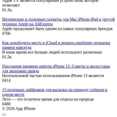
Apple TV является популярным устройством, которое
позволяет
0
1.3к.
Интересные и полезные гаджеты для Mac iPhone iPad и другой
техники Apple на AliExpress
Apple продолжает быть одним из самых популярных брендов
0
766
Как освободить место в iCloud и решить проблему нехватки
памяти навсегда
В наше время все больше людей используют различные
0
1.2к.
Продление времени работы iPhone 15: Советы и аксессуары
для экономии заряда
Неотъемлемой частью использования iPhone 15 является
0
414
15 полезных лайфхаков для вылазки на природу собрали в
одном месте
Лето — это отличное время для отдыха на природе
0
480
© 2026 App IPhone