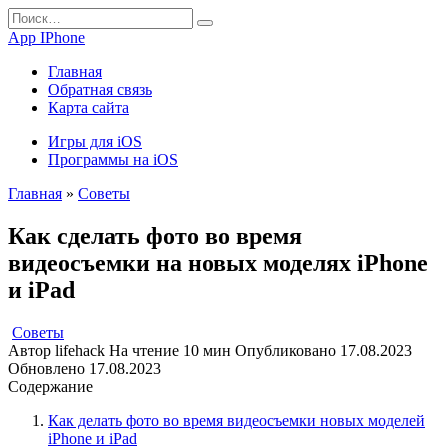
Перейти
Search
к
for:
App IPhone
содержанию
Главная
Обратная связь
Карта сайта
Игры для iOS
Программы на iOS
Главная
»
Советы
Как сделать фото во время
видеосъемки на новых моделях iPhone
и iPad
Советы
Автор
lifehack
На чтение
10 мин
Опубликовано
17.08.2023
Обновлено
17.08.2023
Содержание
Как делать фото во время видеосъемки новых моделей
iPhone и iPad