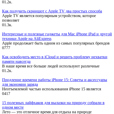
0
1.2к.
Как получить скриншот с Apple TV два простых способа
Apple TV является популярным устройством, которое
позволяет
0
1.3к.
Интересные и полезные гаджеты для Mac iPhone iPad и другой
техники Apple на AliExpress
Apple продолжает быть одним из самых популярных брендов
0
777
Как освободить место в iCloud и решить проблему нехватки
памяти навсегда
В наше время все больше людей используют различные
0
1.2к.
Продление времени работы iPhone 15: Советы и аксессуары
для экономии заряда
Неотъемлемой частью использования iPhone 15 является
0
417
15 полезных лайфхаков для вылазки на природу собрали в
одном месте
Лето — это отличное время для отдыха на природе