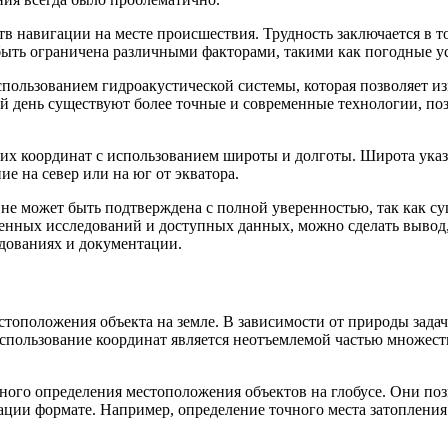
 навигации на месте происшествия. Трудность заключается в то
 быть ограничена различными факторами, такими как погодные у
льзованием гидроакустической системы, которая позволяет изме
й день существуют более точные и современные технологии, п
их координат с использованием широты и долготы. Широта указы
е на север или на юг от экватора.
не может быть подтверждена с полной уверенностью, так как с
денных исследований и доступных данных, можно сделать вывод
дованиях и документации.
тоположения объекта на земле. В зависимости от природы задач
использование координат является неотъемлемой частью множест
ного определения местоположения объектов на глобусе. Они поз
ации формате. Например, определение точного места затопления