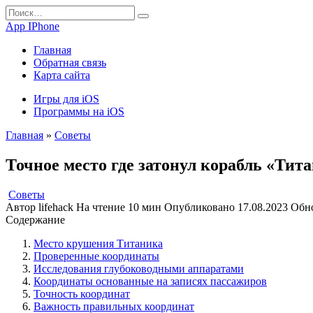
Перейти
Search
к
for:
App IPhone
содержанию
Главная
Обратная связь
Карта сайта
Игры для iOS
Программы на iOS
Главная
»
Советы
Точное место где затонул корабль «Тит
Советы
Автор
lifehack
На чтение
10 мин
Опубликовано
17.08.2023
Обн
Содержание
Место крушения Титаника
Проверенные координаты
Исследования глубоководными аппаратами
Координаты основанные на записях пассажиров
Точность координат
Важность правильных координат