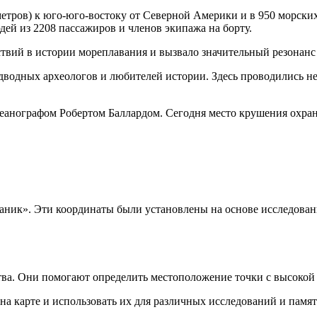
етров) к юго-юго-востоку от Северной Америки и в 950 морских
дей из 2208 пассажиров и членов экипажа на борту.
твий в истории мореплавания и вызвало значительный резонанс
водных археологов и любителей истории. Здесь проводились не
еанографом Робертом Баллардом. Сегодня место крушения охран
аник». Эти координаты были установлены на основе исследован
ства. Они помогают определить местоположение точки с высокой
а карте и использовать их для различных исследований и памя