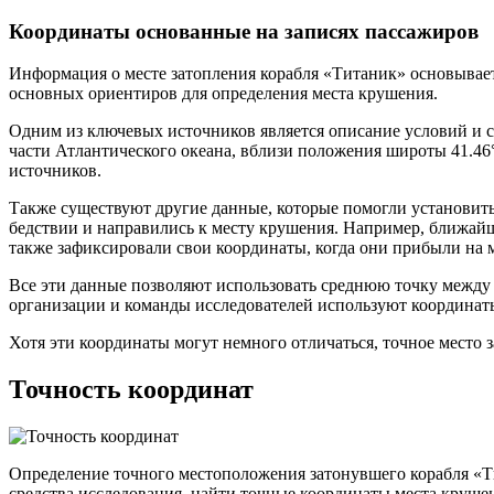
Координаты основанные на записях пассажиров
Информация о месте затопления корабля «Титаник» основывае
основных ориентиров для определения места крушения.
Одним из ключевых источников является описание условий и 
части Атлантического океана, вблизи положения широты 41.46
источников.
Также существуют другие данные, которые помогли установить
бедствии и направились к месту крушения. Например, ближайш
также зафиксировали свои координаты, когда они прибыли на 
Все эти данные позволяют использовать среднюю точку межд
организации и команды исследователей используют координаты
Хотя эти координаты могут немного отличаться, точное место
Точность координат
Определение точного местоположения затонувшего корабля «Ти
средства исследования, найти точные координаты места круше