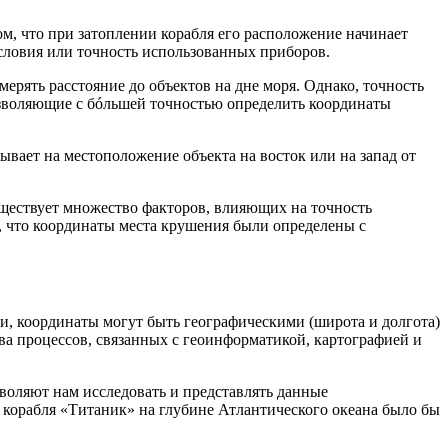
м, что при затоплении корабля его расположение начинает
словия или точность использованных приборов.
рять расстояние до объектов на дне моря. Однако, точность
озволяющие с бóльшей точностью определить координаты
вает на местоположение объекта на восток или на запад от
уществует множество факторов, влияющих на точность
, что координаты места крушения были определены с
и, координаты могут быть географическими (широта и долгота)
ва процессов, связанных с геоинформатикой, картографией и
воляют нам исследовать и представлять данные
 корабля «Титаник» на глубине Атлантического океана было бы