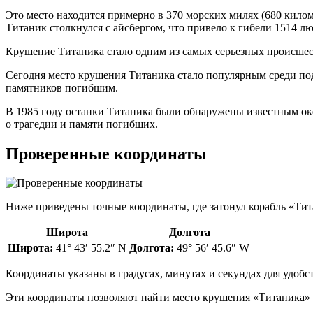
Это место находится примерно в 370 морских милях (680 килом
Титаник столкнулся с айсбергом, что привело к гибели 1514 лю
Крушение Титаника стало одним из самых серьезных происшес
Сегодня место крушения Титаника стало популярным среди под
памятников погибшим.
В 1985 году останки Титаника были обнаружены известным ок
о трагедии и памяти погибших.
Проверенные координаты
Ниже приведены точные координаты, где затонул корабль «Тит
Широта
Долгота
Широта:
41° 43′ 55.2″ N
Долгота:
49° 56′ 45.6″ W
Координаты указаны в градусах, минутах и секундах для удоб
Эти координаты позволяют найти место крушения «Титаника» н