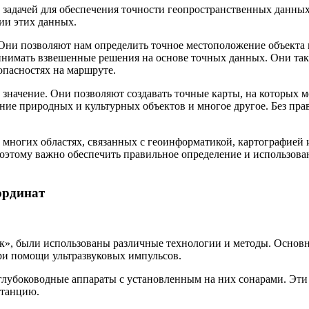
 задачей для обеспечения точности геопространственных данны
ии этих данных.
 Они позволяют нам определить точное местоположение объекта 
инимать взвешенные решения на основе точных данных. Они та
пасностях на маршруте.
начение. Они позволяют создавать точные карты, на которых м
ение природных и культурных объектов и многое другое. Без п
многих областях, связанных с геоинформатикой, картографией и
этому важно обеспечить правильное определение и использован
ординат
ник», были использованы различные технологии и методы. Основ
ри помощи ультразвуковых импульсов.
лубоководные аппараты с установленным на них сонарами. Эти
станцию.