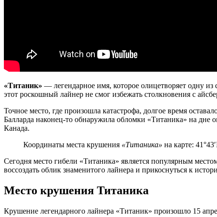
«Титаник»
— легендарное имя, которое олицетворяет одну из с
этот роскошный лайнер не смог избежать столкновения с айсбе
Точное место, где произошла катастрофа, долгое время оставал
Балларда наконец-то обнаружила обломки «Титаника» на дне о
Канада.
Координаты места крушения
«Титаника»
на карте: 41°43
Сегодня место гибели «Титаника» является популярным местом
воссоздать облик знаменитого лайнера и прикоснуться к исто
Место крушения Титаника
Крушение легендарного лайнера «Титаник» произошло 15 апреля 