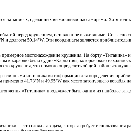
тся на записях, сделанных выжившими пассажирами. Хотя точны
событий перед крушением, оставленное выжившими. Согласно св
°N и долготы 50.14°W. Эти координаты являются приблизительн
 примерное местонахождение крушения. На борту «Титаника» на
им к кораблю было судно «Карпатия», которое было находилось 
место крушения, что помогло определить общий район затонувше
у различными источниками информации для определения прибли
 примерно 41.73°N и 49.95°W как место затонувшего корабля на
 затопления «Титаника» продолжает быть одним из наиболее зага
таник» — это сложная задача, которая требует использования р
ния всегда было проблематично.