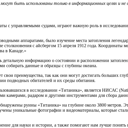
гут быть использованы только в информационных целях и не сл
аты с управляемыми судами, играют важную роль в исследовани
водными аппаратами, было изучение места затопления легенда
ле столкновения с айсбергом 15 апреля 1912 года. Координаты 
ва в Канаде.»
ь детальную информацию о состоянии и расположении затоплен
и собирать данные и образцы с глубины океана.
т свои преимущества, так как они могут достигать больших гл
нии подводных обитателей и их среды обитания.
овавшихся в исследовании «Титаника», является НИСАС (National
ми камерами, радаром и другими инструментами для сбора данн
обнаружены руины «Титаника» на глубине около 3800 метров. Э
олучены уникальные фотографии и видеоматериалы, которые ста
ние для науки и истории, а также помогают нам лучше понять 