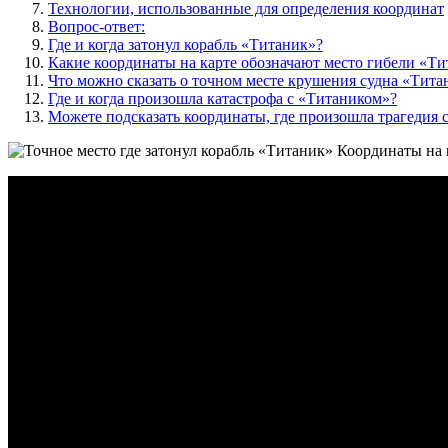
Технологии, использованные для определения координат
Вопрос-ответ:
Где и когда затонул корабль «Титаник»?
Какие координаты на карте обозначают место гибели «Ти
Что можно сказать о точном месте крушения судна «Тита
Где и когда произошла катастрофа с «Титаником»?
Можете подсказать координаты, где произошла трагедия 