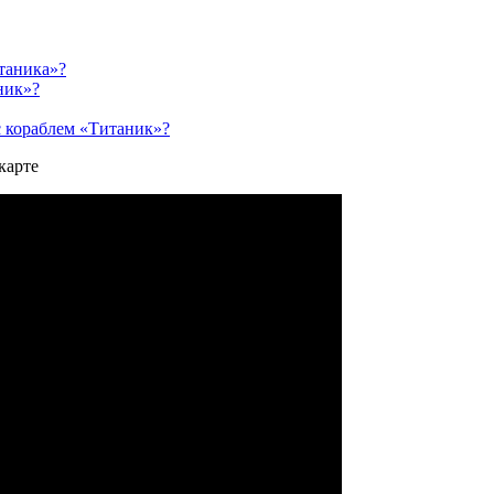
таника»?
ник»?
с кораблем «Титаник»?