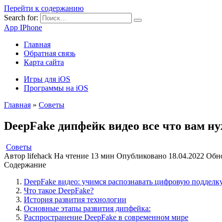
Перейти к содержанию
Search for:
App IPhone
Главная
Обратная связь
Карта сайта
Игры для iOS
Программы на iOS
Главная
»
Советы
DeepFake дипфейк видео все что вам ну
Советы
Автор
lifehack
На чтение
13 мин
Опубликовано
18.04.2022
Обн
Содержание
DeepFake видео: учимся распознавать цифровую подделк
Что такое DeepFake?
История развития технологии
Основные этапы развития дипфейка:
Распространение DeepFake в современном мире