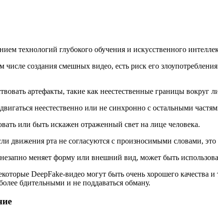
анием технологий глубокого обучения и искусственного интеллек
м числе создания смешных видео, есть риск его злоупотребления
твовать артефакты, такие как неестественные границы вокруг л
двигаться неестественно или не синхронно с остальными частям
вать или быть искажен отраженный свет на лице человека.
ли движения рта не согласуются с произносимыми словами, это
незапно меняет форму или внешний вид, может быть использова
екоторые DeepFake-видео могут быть очень хорошего качества и
олее бдительными и не поддаваться обману.
ние