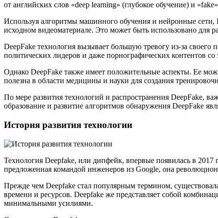
от английских слов «deep learning» (глубокое обучение) и «fake»
Используя алгоритмы машинного обучения и нейронные сети, D
исходном видеоматериале. Это может быть использовано для р
DeepFake технология вызывает большую тревогу из-за своего 
политических лидеров и даже порнографических контентов со
Однако DeepFake также имеет положительные аспекты. Ее можн
полезна в области медицины и науки для создания тренировоч
По мере развития технологий и распространения DeepFake, в
образование и развитие алгоритмов обнаружения DeepFake яв
История развития технологии
Технология Deepfake, или дипфейк, впервые появилась в 2017
предложенная командой инженеров из Google, она революциони
Прежде чем Deepfake стал популярным термином, существовала
времени и ресурсов. Deepfake же представляет собой комбинац
минимальными усилиями.