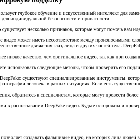
льзует глубокое обучение и искусственный интеллект для замен
 для индивидуальной безопасности и приватности.
 существует несколько признаков, которые могут помочь вам ид
ke видео может иметь несоответствие между произносимыми сло
естественные движения глаз, лица и других частей тела. DeepF
лее низкое качество, чем оригинальное видео, так как при созда
жете использовать следующие методы, чтобы проверить его подли
DeepFake: существуют специализированные инструменты, которы
фотографии человека в разных ситуациях. Если есть существенны
ения, обратитесь к специалистам, которые могут провести более
и в распознавании DeepFake видео. Будьте осторожны и провер
я позволяет создавать фальшивые видео, на которых лица людей