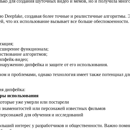
олько для создания шуточных видео и мемов, но и получила мног
 Deepfake, создавая более точные и реалистичные алгоритмы. Э
й, что их использование вызывает все больше обеспокоенности.
изация;
асширение функционала;
нствование алгоритмов;
ипфейк-видео;
бнаружению дипфейка и защите от его использования.
ом и проблемами, однако технология имеет также потенциал для
я дипфейка:
ры использования
 которые уже умерли или постарели
м знаменитостей или персонажей известных фильмов
персонажей для обучения и исследований
больший интерес у разработчиков и общественности. Важно помн