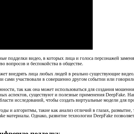
ные подделки видео, в которых лица и голоса персонажей замен
во вопросов и беспокойства в обществе.
жет внедрять лица любых людей в реально существующие видео,
они сами участвовали в совершенно другом событии или говорили 
ности, так как она может использоваться для создания мошенн
ых аспектов, существуют и полезные применения DeepFake. Нап
области исследований, чтобы создать виртуальные модели для пр
оды и алгоритмы, такие как анализ отличий в глазах, размытие
e материалы. Однако, развитие технологии DeepFake позволяет 
цифровую подделку