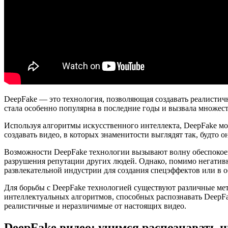
DeepFake — это технология, позволяющая создавать реалистич
стала особенно популярна в последние годы и вызвала множест
Используя алгоритмы искусственного интеллекта, DeepFake мо
создавать видео, в которых знаменитости выглядят так, будто 
Возможности DeepFake технологии вызывают волну обеспокоен
разрушения репутации других людей. Однако, помимо негативн
развлекательной индустрии для создания спецэффектов или в 
Для борьбы с DeepFake технологией существуют различные мет
интеллектуальных алгоритмов, способных распознавать DeepFak
реалистичные и неразличимые от настоящих видео.
DeepFake видео: учимся распознавать 