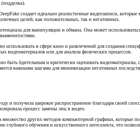
 (подделка).
eepFake создает идеально реалистичные видеозаписи, которые 
азличных целей, как положительных, так и негативных.
потенциала для манипуляции и обмана. Она может использоватьс
 знаменитостями.
о использовать в сфере кино и развлечений для создания спецэ
ных видеоматериалов или для анализа физических процессов.
ажно быть бдительным и критически оценивать видеоматериалы,
ляются важными шагами для минимизации негативных последств
 году и получила широкое распространение благодаря своей спо
зировала процесс замены лиц в видео.
 множество других методов компьютерной графики, которые поз
ию глубокого обучения и искусственного интеллекта, что позвол