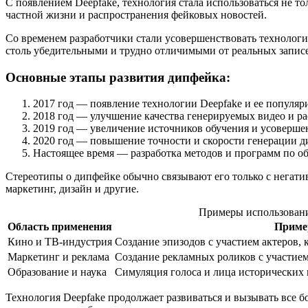
С появлением Deepfake, технология стала использоваться не т
частной жизни и распространения фейковых новостей.
Со временем разработчики стали усовершенствовать технологию
столь убедительными и трудно отличимыми от реальных записе
Основные этапы развития дипфейка:
2017 год — появление технологии Deepfake и ее популяр
2018 год — улучшение качества генерируемых видео и р
2019 год — увеличение источников обучения и усоверше
2020 год — повышение точности и скорости генерации д
Настоящее время — разработка методов и программ по о
Стереотипы о дипфейке обычно связывают его только с негатив
маркетинг, дизайн и другие.
Примеры использовани
Область применения
Приме
Кино и ТВ-индустрия
Создание эпизодов с участием актеров,
Маркетинг и реклама
Создание рекламных роликов с участие
Образование и наука
Симуляция голоса и лица исторических 
Технология Deepfake продолжает развиваться и вызывать все 