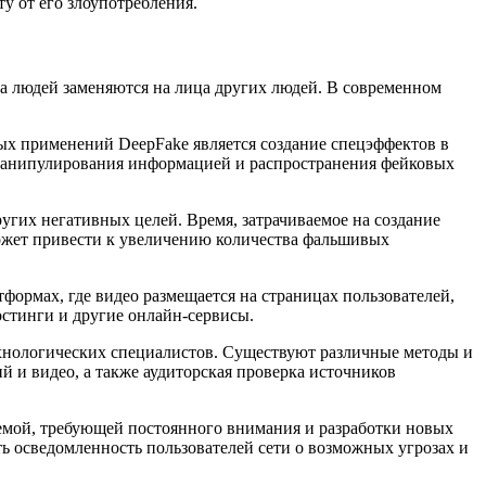
у от его злоупотребления.
а людей заменяются на лица других людей. В современном
ых применений DeepFake является создание спецэффектов в
ью манипулирования информацией и распространения фейковых
угих негативных целей. Время, затрачиваемое на создание
 может привести к увеличению количества фальшивых
ормах, где видео размещается на страницах пользователей,
остинги и другие онлайн-сервисы.
ехнологических специалистов. Существуют различные методы и
 и видео, а также аудиторская проверка источников
лемой, требующей постоянного внимания и разработки новых
ь осведомленность пользователей сети о возможных угрозах и