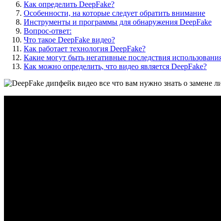
Как определить DeepFake?
Особенности, на которые следует обратить внимание
Инструменты и программы для обнаружения DeepFake
Вопрос-ответ:
Что такое DeepFake видео?
Как работает технология DeepFake?
Какие могут быть негативные последствия использовани
Как можно определить, что видео является DeepFake?