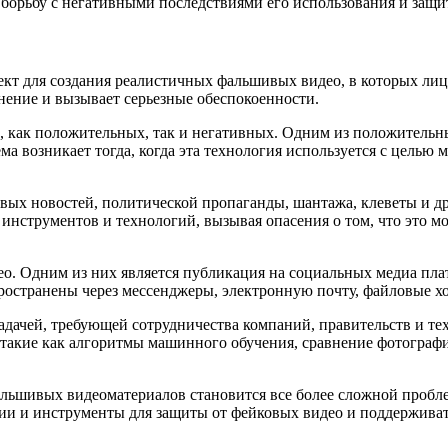
 борьбу с негативными последствиями его использования и защит
кт для создания реалистичных фальшивых видео, в которых лиц
нение и вызывает серьезные обеспокоенности.
, как положительных, так и негативных. Одним из положительн
ема возникает тогда, когда эта технология используется с цел
вых новостей, политической пропаганды, шантажа, клеветы и др
и инструментов и технологий, вызывая опасения о том, что это
. Одним из них является публикация на социальных медиа платф
пространены через мессенджеры, электронную почту, файловые х
задачей, требующей сотрудничества компаний, правительств и т
такие как алгоритмы машинного обучения, сравнение фотографий
фальшивых видеоматериалов становится все более сложной проб
ии и инструменты для защиты от фейковых видео и поддерживат