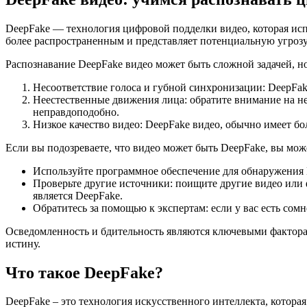
DeepFake — технология цифровой подделки видео, которая испо
более распространенным и представляет потенциальную угрозу
Распознавание DeepFake видео может быть сложной задачей, но
Несоответствие голоса и губной синхронизации: DeepFa
Неестественные движения лица: обратите внимание на не
неправдоподобно.
Низкое качество видео: DeepFake видео, обычно имеет бо
Если вы подозреваете, что видео может быть DeepFake, вы мо
Используйте программное обеспечение для обнаружения 
Проверьте другие источники: поищите другие видео или 
является DeepFake.
Обратитесь за помощью к экспертам: если у вас есть сомн
Осведомленность и бдительность являются ключевыми факторам
истину.
Что такое DeepFake?
DeepFake – это технология искусственного интеллекта, котора