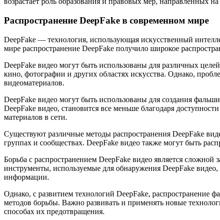
возрастает роль образования и правовых мер, направленных на
Распространение DeepFake в современном мире
DeepFake — технология, использующая искусственный интелле
мире распространение DeepFake получило широкое распростра
DeepFake видео могут быть использованы для различных целей
кино, фотографии и других областях искусства. Однако, пробл
видеоматериалов.
DeepFake видео могут быть использованы для создания фальши
DeepFake видео, становится все меньше благодаря доступност
материалов в сети.
Существуют различные методы распространения DeepFake видео
группах и сообществах. DeepFake видео также могут быть рас
Борьба с распространением DeepFake видео является сложной 
инструменты, используемые для обнаружения DeepFake видео, 
информации.
Однако, с развитием технологий DeepFake, распространение 
методов борьбы. Важно развивать и применять новые технолог
способах их предотвращения.