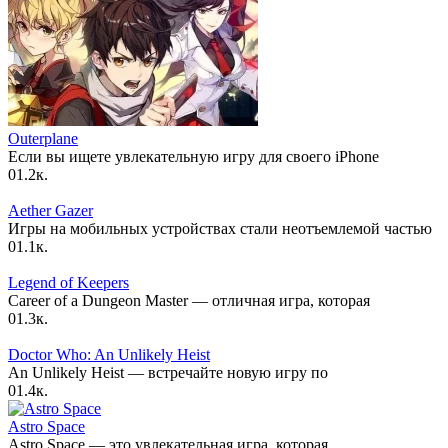
Outerplane
Если вы ищете увлекательную игру для своего iPhone
0
1.2к.
Aether Gazer
Игры на мобильных устройствах стали неотъемлемой частью
0
1.1к.
Legend of Keepers
Career of a Dungeon Master — отличная игра, которая
0
1.3к.
Doctor Who: An Unlikely Heist
An Unlikely Heist — встречайте новую игру по
0
1.4к.
Astro Space
Astro Space — это увлекательная игра, которая