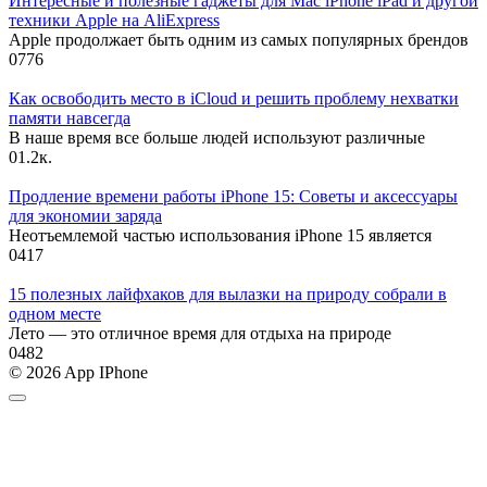
Интересные и полезные гаджеты для Mac iPhone iPad и другой
техники Apple на AliExpress
Apple продолжает быть одним из самых популярных брендов
0
776
Как освободить место в iCloud и решить проблему нехватки
памяти навсегда
В наше время все больше людей используют различные
0
1.2к.
Продление времени работы iPhone 15: Советы и аксессуары
для экономии заряда
Неотъемлемой частью использования iPhone 15 является
0
417
15 полезных лайфхаков для вылазки на природу собрали в
одном месте
Лето — это отличное время для отдыха на природе
0
482
© 2026 App IPhone