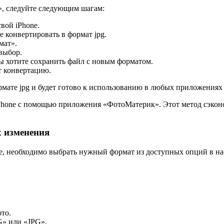
», следуйте следующим шагам:
вой iPhone.
 конвертировать в формат jpg.
мат».
выбор.
ы хотите сохранить файл с новым форматом.
т конвертацию.
рмате jpg и будет готово к использованию в любых приложения
 iPhone с помощью приложения «ФотоМатерик». Этот метод сэкон
х изменения
ne, необходимо выбрать нужный формат из доступных опций в на
то.
G» или «JPG».