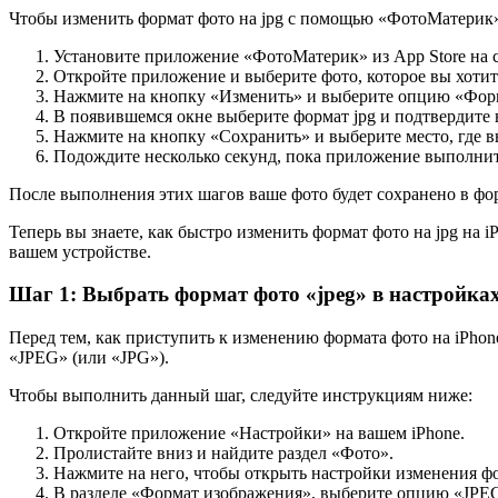
Чтобы изменить формат фото на jpg с помощью «ФотоМатерик
Установите приложение «ФотоМатерик» из App Store на с
Откройте приложение и выберите фото, которое вы хотите
Нажмите на кнопку «Изменить» и выберите опцию «Фор
В появившемся окне выберите формат jpg и подтвердите 
Нажмите на кнопку «Сохранить» и выберите место, где в
Подождите несколько секунд, пока приложение выполни
После выполнения этих шагов ваше фото будет сохранено в фо
Теперь вы знаете, как быстро изменить формат фото на jpg на
вашем устройстве.
Шаг 1: Выбрать формат фото «jpeg» в настройка
Перед тем, как приступить к изменению формата фото на iPho
«JPEG» (или «JPG»).
Чтобы выполнить данный шаг, следуйте инструкциям ниже:
Откройте приложение «Настройки» на вашем iPhone.
Пролистайте вниз и найдите раздел «Фото».
Нажмите на него, чтобы открыть настройки изменения фо
В разделе «Формат изображения», выберите опцию «JPE