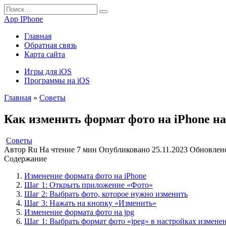
Перейти
Search
к
for:
App IPhone
содержанию
Главная
Обратная связь
Карта сайта
Игры для iOS
Программы на iOS
Главная
»
Советы
Как изменить формат фото на iPhone на 
Советы
Автор
Ru
На чтение
7 мин
Опубликовано
25.11.2023
Обновлен
Содержание
Изменение формата фото на iPhone
Шаг 1: Открыть приложение «Фото»
Шаг 2: Выбрать фото, которое нужно изменить
Шаг 3: Нажать на кнопку «Изменить»
Изменение формата фото на jpg
Шаг 1: Выбрать формат фото «jpeg» в настройках измене