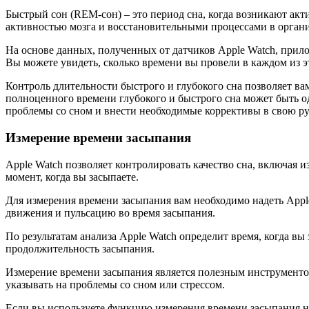
Быстрый сон (REM-сон) – это период сна, когда возникают акт
активностью мозга и восстановительными процессами в органи
На основе данных, полученных от датчиков Apple Watch, прило
Вы можете увидеть, сколько времени вы провели в каждом из э
Контроль длительности быстрого и глубокого сна позволяет ва
полноценного времени глубокого и быстрого сна может быть од
проблемы со сном и внести необходимые коррективы в свою ру
Измерение времени засыпания
Apple Watch позволяет контролировать качество сна, включая 
момент, когда вы засыпаете.
Для измерения времени засыпания вам необходимо надеть Apple
движения и пульсацию во время засыпания.
По результатам анализа Apple Watch определит время, когда в
продолжительность засыпания.
Измерение времени засыпания является полезным инструментом 
указывать на проблемы со сном или стрессом.
Если вы используете функцию измерения времени засыпания на