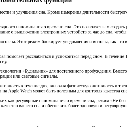
ополнительных функций
ества и улучшения сна. Кроме измерения длительности быстрого 
ярного напоминания о времени сна. Это позволяет вам создать 
ние о выключении электронных устройств за час до сна, чтобы у
ого сна. Этот режим блокирует уведомления и вызовы, так что в
ая помогает расслабиться и успокоиться перед сном. В течение 
сну.
ехнологии «Будильник» для постепенного пробуждения. Вместо т
брации или световые сигналы.
активность в течение дня, включая физическую активность и тр
на Apple Watch может быть полезным для контроля качества сна
ких как регулярные напоминания о времени сна, режим «Не бес
качество вашего сна и обеспечить более здоровую и регулярную