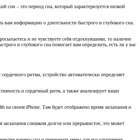
ий сон – это период сна, который характеризуется низкой
ть вам информацию о длительности быстрого и глубокого сна.
просыпаетесь и не чувствуете себя отдохнувшими, то наличие
трого и глубокого сна помогает вам определить, есть ли у вас
у сердечного ритма, устройство автоматически определяет
ктивность и сердечный ритм, а также анализирует ваши
th на своем iPhone. Там будет отображено время засыпания и
мя засыпания слишком долгое или прерывистое, это может
ачестве вашего сна и принимать меры для его улучшения.