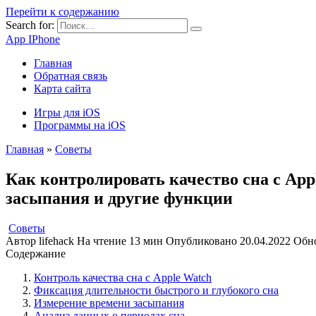
Перейти к содержанию
Search for:
App IPhone
Главная
Обратная связь
Карта сайта
Игры для iOS
Программы на iOS
Главная
»
Советы
Как контролировать качество сна с App
засыпания и другие функции
Советы
Автор
lifehack
На чтение
13 мин
Опубликовано
20.04.2022
Обн
Содержание
Контроль качества сна с Apple Watch
Фиксация длительности быстрого и глубокого сна
Измерение времени засыпания
Анализ данных о периодах сна