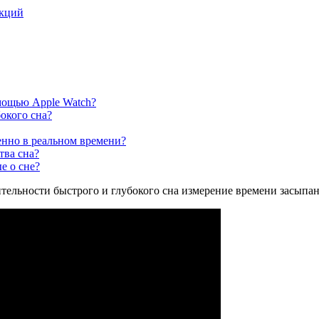
нкций
мощью Apple Watch?
окого сна?
енно в реальном времени?
тва сна?
е о сне?