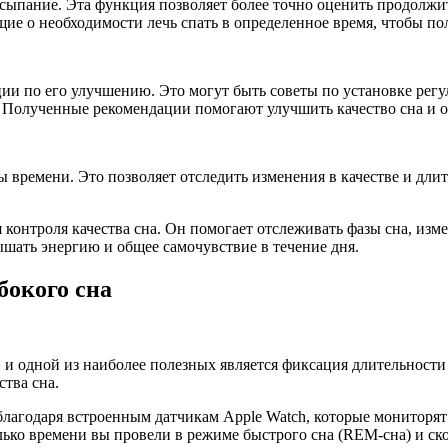
асыпание. Эта функция позволяет более точно оценить продолжит
е о необходимости лечь спать в определенное время, чтобы пол
ции по его улучшению. Это могут быть советы по установке рег
. Полученные рекомендации помогают улучшить качество сна и
ы времени. Это позволяет отследить изменения в качестве и дли
 контроля качества сна. Он помогает отслеживать фазы сна, изм
шать энергию и общее самочувствие в течение дня.
бокого сна
, и одной из наиболее полезных является фиксация длительности
ства сна.
благодаря встроенным датчикам Apple Watch, которые мониторят
ько времени вы провели в режиме быстрого сна (REM-сна) и ско