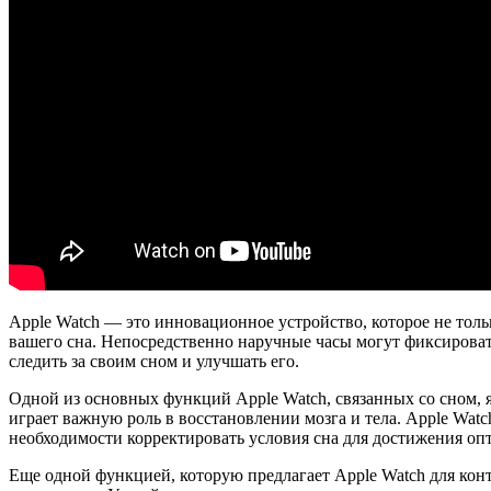
Apple Watch — это инновационное устройство, которое не тол
вашего сна. Непосредственно наручные часы могут фиксироват
следить за своим сном и улучшать его.
Одной из основных функций Apple Watch, связанных со сном, я
играет важную роль в восстановлении мозга и тела. Apple Watc
необходимости корректировать условия сна для достижения опт
Еще одной функцией, которую предлагает Apple Watch для конт