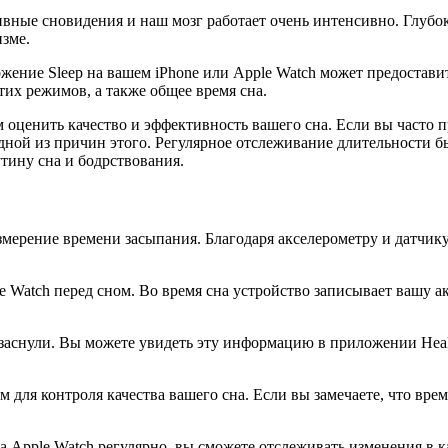
ивные сновидения и наш мозг работает очень интенсивно. Глубок
зме.
жение Sleep на вашем iPhone или Apple Watch может предостави
тих режимов, а также общее время сна.
м оценить качество и эффективность вашего сна. Если вы часто 
ной из причин этого. Регулярное отслеживание длительности быс
тину сна и бодрствования.
измерение времени засыпания. Благодаря акселерометру и датчик
 Watch перед сном. Во время сна устройство записывает вашу а
ы заснули. Вы можете увидеть эту информацию в приложении Heal
для контроля качества вашего сна. Если вы замечаете, что вре
 Apple Watch регулярно, вы сможете отслеживать изменения в к