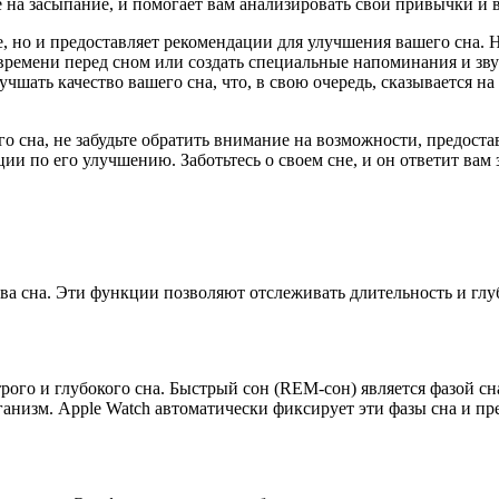
е на засыпание, и помогает вам анализировать свои привычки и 
ще, но и предоставляет рекомендации для улучшения вашего сна.
 времени перед сном или создать специальные напоминания и з
улучшать качество вашего сна, что, в свою очередь, сказывается
го сна, не забудьте обратить внимание на возможности, предоста
ии по его улучшению. Заботьтесь о своем сне, и он ответит вам
тва сна. Эти функции позволяют отслеживать длительность и глу
ого и глубокого сна. Быстрый сон (REM-сон) является фазой сн
ганизм. Apple Watch автоматически фиксирует эти фазы сна и п