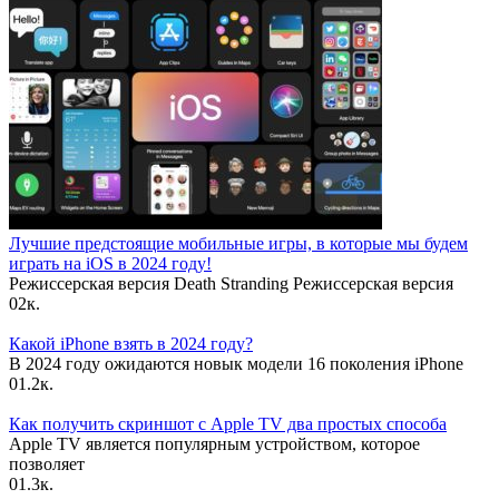
Лучшие предстоящие мобильные игры, в которые мы будем
играть на iOS в 2024 году!
Режиссерская версия Death Stranding Режиссерская версия
0
2к.
Какой iPhone взять в 2024 году?
В 2024 году ожидаются новык модели 16 поколения iPhone
0
1.2к.
Как получить скриншот с Apple TV два простых способа
Apple TV является популярным устройством, которое
позволяет
0
1.3к.