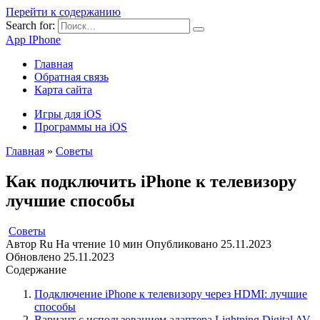
Перейти к содержанию
Search for:
App IPhone
Главная
Обратная связь
Карта сайта
Игры для iOS
Программы на iOS
Главная
»
Советы
Как подключить iPhone к телевизору
лучшие способы
Советы
Автор
Ru
На чтение
10 мин
Опубликовано
25.11.2023
Обновлено
25.11.2023
Содержание
Подключение iPhone к телевизору через HDMI: лучшие
способы
Вариант с использованием адаптера Lightning Digital AV