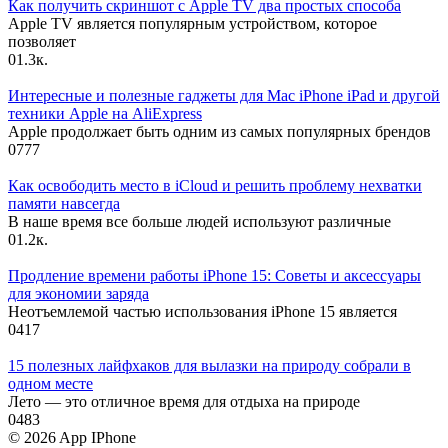
Как получить скриншот с Apple TV два простых способа
Apple TV является популярным устройством, которое
позволяет
0
1.3к.
Интересные и полезные гаджеты для Mac iPhone iPad и другой
техники Apple на AliExpress
Apple продолжает быть одним из самых популярных брендов
0
777
Как освободить место в iCloud и решить проблему нехватки
памяти навсегда
В наше время все больше людей используют различные
0
1.2к.
Продление времени работы iPhone 15: Советы и аксессуары
для экономии заряда
Неотъемлемой частью использования iPhone 15 является
0
417
15 полезных лайфхаков для вылазки на природу собрали в
одном месте
Лето — это отличное время для отдыха на природе
0
483
© 2026 App IPhone