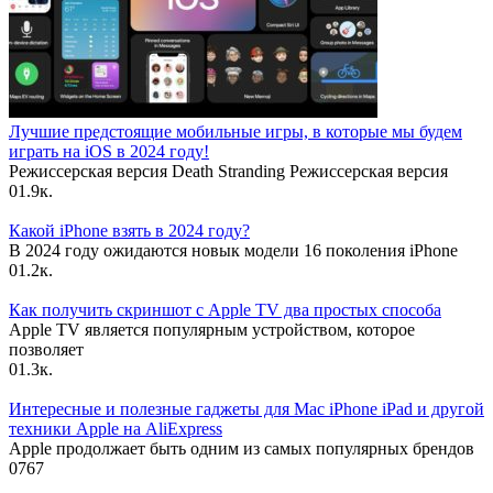
Лучшие предстоящие мобильные игры, в которые мы будем
играть на iOS в 2024 году!
Режиссерская версия Death Stranding Режиссерская версия
0
1.9к.
Какой iPhone взять в 2024 году?
В 2024 году ожидаются новык модели 16 поколения iPhone
0
1.2к.
Как получить скриншот с Apple TV два простых способа
Apple TV является популярным устройством, которое
позволяет
0
1.3к.
Интересные и полезные гаджеты для Mac iPhone iPad и другой
техники Apple на AliExpress
Apple продолжает быть одним из самых популярных брендов
0
767