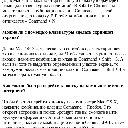
Да, в Mac OS X можно открыть новую вкладку в браузере с
помощью клавиатурных сочетаний. В Safari и Chrome вы
можете нажать комбинацию клавиш Command + T, чтобы
открыть новую вкладку. В Firefox комбинация клавиш
отличается – Command + N.
Можно ли с помощью клавиатуры сделать скриншот
экрана?
Да, на Mac OS X есть несколько способов сделать скриншот
экрана с помощью клавиатуры. Чтобы сделать скриншот всего
экрана, нажмите комбинацию клавиш Command + Shift + 3. А
если вы хотите выделить определенный участок экрана, то
вам нужно нажать комбинацию клавиш Command + Shift + 4 и
затем выбрать нужную область.
Как можно быстро перейти к поиску на компьютере или в
интернете?
Чтобы быстро перейти к поиску на компьютере Mac OS X,
нажмите комбинацию клавиш Command + Пробел. Это
откроет встроенный поиск Spotlight, где вы сможете найти
нужную информацию. А чтобы выполнить поиск в
интернете, нажмите комбинацию клавиш Command + L, затем
введите ваш запрос и нажмите клавишу Return.