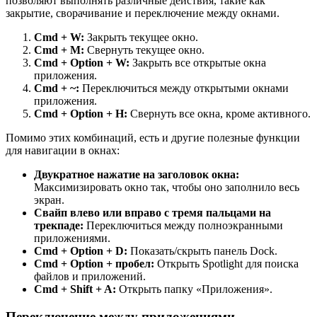
позволяют выполнять различные действия, такие как
закрытие, сворачивание и переключение между окнами.
Cmd + W:
Закрыть текущее окно.
Cmd + M:
Свернуть текущее окно.
Cmd + Option + W:
Закрыть все открытые окна
приложения.
Cmd + ~:
Переключиться между открытыми окнами
приложения.
Cmd + Option + H:
Свернуть все окна, кроме активного.
Помимо этих комбинаций, есть и другие полезные функции
для навигации в окнах:
Двукратное нажатие на заголовок окна:
Максимизировать окно так, чтобы оно заполнило весь
экран.
Свайп влево или вправо с тремя пальцами на
трекпаде:
Переключиться между полноэкранными
приложениями.
Cmd + Option + D:
Показать/скрыть панель Dock.
Cmd + Option + пробел:
Открыть Spotlight для поиска
файлов и приложений.
Cmd + Shift + A:
Открыть папку «Приложения».
Переключение между приложениями