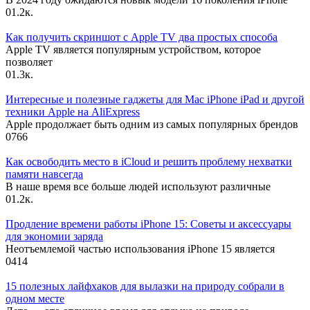
0
1.2к.
Как получить скриншот с Apple TV два простых способа
Apple TV является популярным устройством, которое
позволяет
0
1.3к.
Интересные и полезные гаджеты для Mac iPhone iPad и другой
техники Apple на AliExpress
Apple продолжает быть одним из самых популярных брендов
0
766
Как освободить место в iCloud и решить проблему нехватки
памяти навсегда
В наше время все больше людей используют различные
0
1.2к.
Продление времени работы iPhone 15: Советы и аксессуары
для экономии заряда
Неотъемлемой частью использования iPhone 15 является
0
414
15 полезных лайфхаков для вылазки на природу собрали в
одном месте