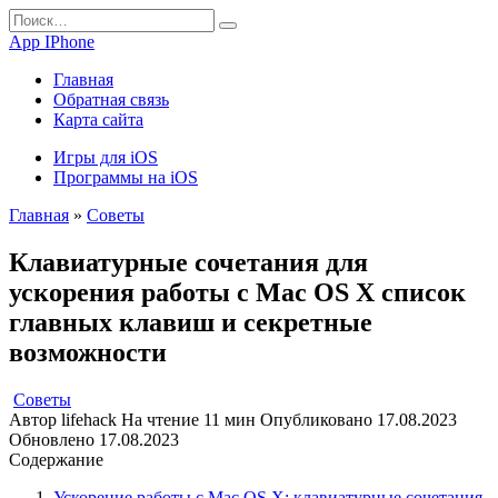
Перейти
Search
к
for:
App IPhone
содержанию
Главная
Обратная связь
Карта сайта
Игры для iOS
Программы на iOS
Главная
»
Советы
Клавиатурные сочетания для
ускорения работы с Mac OS X список
главных клавиш и секретные
возможности
Советы
Автор
lifehack
На чтение
11 мин
Опубликовано
17.08.2023
Обновлено
17.08.2023
Содержание
Ускорение работы с Mac OS X: клавиатурные сочетания