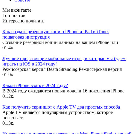
Мы вконтакте
Топ постов
Интересно почитать
Как создать резервную копию iPhone и iPad в iTunes
пошаговая инструкция
Создание резервной копии данных на вашем iPhone или
0
1.4к.
Лучшие предстоящие мобильные игры, в которые мы будем
играть на iOS в 2024 году!
Режиссерская версия Death Stranding Режиссерская версия
0
1.9к.
Какой iPhone взять в 2024 году?
В 2024 году ожидаются новык модели 16 поколения iPhone
0
1.2к.
Как получить скриншот с Apple TV два простых способа
Apple TV является популярным устройством, которое
позволяет
0
1.3к.
Интересные и полезные гаджеты для Mac iPhone iPad и другой