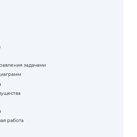
в
правления задачами
диаграмм
н
мущества
и
ая работа