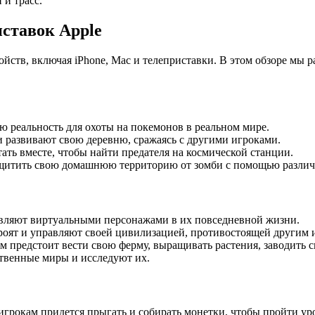
и трасс.
иставок Apple
йств, включая iPhone, Mac и телеприставки. В этом обзоре мы 
 реальность для охоты на покемонов в реальном мире.
и развивают свою деревню, сражаясь с другими игроками.
ать вместе, чтобы найти предателя на космической станции.
ащитить свою домашнюю территорию от зомби с помощью различ
авляют виртуальными персонажами в их повседневной жизни.
троят и управляют своей цивилизацией, противостоящей другим 
 предстоит вести свою ферму, выращивать растения, заводить с
ственные миры и исследуют их.
игрокам придется прыгать и собирать монетки, чтобы пройти ур