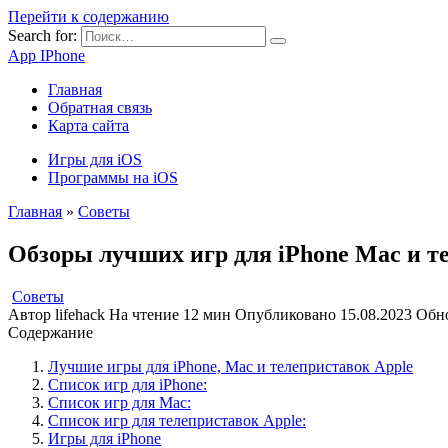
Перейти к содержанию
Search for:
App IPhone
Главная
Обратная связь
Карта сайта
Игры для iOS
Программы на iOS
Главная
»
Советы
Обзоры лучших игр для iPhone Mac и т
Советы
Автор
lifehack
На чтение
12 мин
Опубликовано
15.08.2023
Обн
Содержание
Лучшие игры для iPhone, Mac и телеприставок Apple
Список игр для iPhone:
Список игр для Mac:
Список игр для телеприставок Apple:
Игры для iPhone