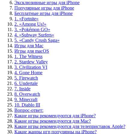
Эксклюзивные игры для iPhone
Популярные игры для iPhone
Бесплатные игры для iPhone
1. «Fortnite»
2. «Among Us!»
3. «Pokémon GO»
4. «Subway Surfers»
5. «Candy Crush Saga»
Игры для Mac
Игры для macOS
1. The Witness
2. Stardew Valley
3. Civilization VI
4. Gone Home
5. Firewatch
6. Undertale
7. Inside
8. Overwatch
9. Minecraft
10. Diablo III
Вопрос-ответ:
Какие игры рекомендуются для iPhone?
Какие игры рекомендуются для Mac?
Какие игры рекомендуются для телеприставок Apple?
Какие жанры игр популярны на iPhone?