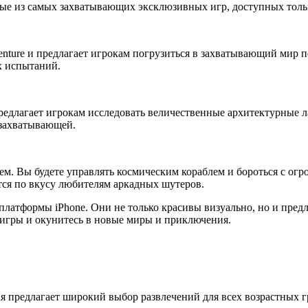
ые из самых захватывающих эксклюзивных игр, доступных тольк
venture и предлагает игрокам погрузиться в захватывающий мир 
х испытаний.
предлагает игрокам исследовать величественные архитектурные 
 захватывающей.
м. Вы будете управлять космическим кораблем и бороться с огр
ется по вкусу любителям аркадных шутеров.
платформы iPhone. Они не только красивы визуально, но и пре
е игры и окунитесь в новые миры и приключения.
я предлагает широкий выбор развлечений для всех возрастных г