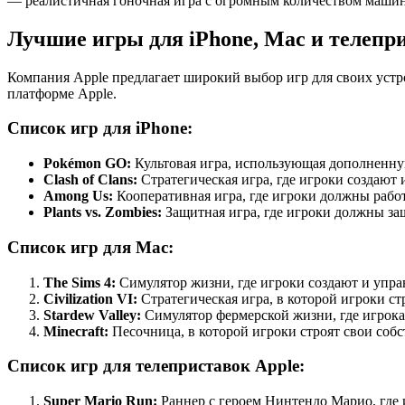
— реалистичная гоночная игра с огромным количеством машин 
Лучшие игры для iPhone, Mac и телепр
Компания Apple предлагает широкий выбор игр для своих устро
платформе Apple.
Список игр для iPhone:
Pokémon GO:
Культовая игра, использующая дополненную
Clash of Clans:
Стратегическая игра, где игроки создают 
Among Us:
Кооперативная игра, где игроки должны работ
Plants vs. Zombies:
Защитная игра, где игроки должны з
Список игр для Mac:
The Sims 4:
Симулятор жизни, где игроки создают и упр
Civilization VI:
Стратегическая игра, в которой игроки с
Stardew Valley:
Симулятор фермерской жизни, где игрокам
Minecraft:
Песочница, в которой игроки строят свои соб
Список игр для телеприставок Apple:
Super Mario Run:
Раннер с героем Нинтендо Марио, где 