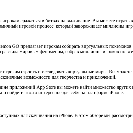
ет игрокам сражаться в битвах на выживание. Вы можете играть в
амичный игровой процесс, который завораживает миллионы игр
emon GO предлагает игрокам собирать виртуальных покемонов в
гра стала мировым феноменом, собрав миллионы игроков по все
яет игрокам строить и исследовать виртуальные миры. Вы можете
бесконечные возможности для творчества и приключений.
газине приложений App Store вы можете найти множество других
о найдете что-то интересное для себя на платформе iPhone.
ступных для скачивания на iPhone. В этом обзоре мы рассмотри