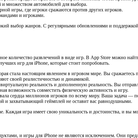
й и множеством автомобилей для выбора.
ной игры, где игроки сражаются против других игроков.
мандами и игроками.
ий выбор жанров. С регулярными обновлениями и поддержкой от
ное количество развлечений в виде игр. В App Store можно найт
лучших игр для iPhone, которые стоит попробовать.
орая стала настоящим явлением в игровом мире. Вы сражаетесь 
яют своей реалистичностью и динамикой.
е виртуальную реальность и дополненную реальность. Вы отправл
ная возможность совместить физическую активность и игру.
евала сердца миллионов игроков по всему миру. Ваша задача — п
ой и захватывающий геймплей не оставит вас равнодушными.
one. Каждая игра имеет свою уникальность и достоинства, и вы 
ктами, и игры для iPhone не являются исключением. Они пред