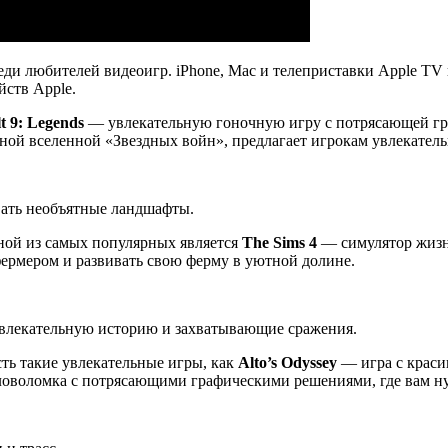
ди любителей видеоигр. iPhone, Mac и телеприставки Apple TV 
йств Apple.
t 9: Legends
— увлекательную гоночную игру с потрясающей г
ной вселенной «Звездных войн», предлагает игрокам увлекатель
овать необъятные ландшафты.
ной из самых популярных является
The Sims 4
— симулятор жизни
фермером и развивать свою ферму в уютной долине.
увлекательную историю и захватывающие сражения.
сть такие увлекательные игры, как
Alto’s Odyssey
— игра с краси
оволомка с потрясающими графическими решениями, где вам нуж