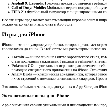
Asphalt 9: Legends:
Гоночная аркада с отличной графико
Call of Duty: Mobile:
Мобильная версия популярной шутер
FIFA 21:
Футбольный симулятор с лицензированными ко
Все эти игры предлагают захватывающий игровой опыт и широк
можно легко найти и загрузить в App Store.
Игры для iPhone
iPhone — это популярное устройство, которое предлагает огром
головоломок до гонок. В этой статье мы рассмотрим несколько 
Fortnite
— инновационная битва королевского стиля, кот
стать последним выжившим. Графика и геймплей впечатл
Pokémon GO
— уникальная игра, которая сочетает в себ
помощью специального приложения на iPhone. Это отлич
Angry Birds
— классическая аркадная игра, которая заво
их со строений с помощью специальных снарядов. Прост
Это лишь небольшая часть игр, доступных в App Store для iPh
Эксклюзивные игры для iPhone
Apple знаменита своими уникальными и инновационными проду