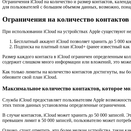
Ограничения iCloud на количество и размер контактов, календ
для пользователей с большим объемом данных, возможно, пона
Ограничения на количество контактов
При использовании iCloud на устройствах Apple существуют не
Бесплатный аккаунт iCloud позволяет хранить до 5 000 ко
Подписка на платный план iCloud+ (ранее известный как i
Размер каждого контакта в iCloud ограничен определенным ко
содержит слишком много информации или вложений, это може
Как только лимиты на количество контактов достигнуты, вы бол
обновите свой план iCloud.
Максимальное количество контактов, которое мо
Служба iCloud предоставляет пользователям Apple возможность
этих типов данных установлены определенные ограничения.
В случае контактов, iCloud может хранить до 50 000 записей. Э
превышен лимит в 50 000 записей, пользователю может потребо
Однако, стоит отметить, что более мелкие устройства, такие к