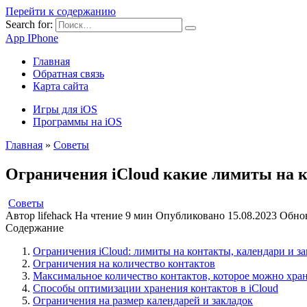
Перейти к содержанию
Search for:
App IPhone
Главная
Обратная связь
Карта сайта
Игры для iOS
Программы на iOS
Главная
»
Советы
Ограничения iCloud какие лимиты на ко
Советы
Автор
lifehack
На чтение
9 мин
Опубликовано
15.08.2023
Обно
Содержание
Ограничения iCloud: лимиты на контакты, календари и з
Ограничения на количество контактов
Максимальное количество контактов, которое можно хран
Способы оптимизации хранения контактов в iCloud
Ограничения на размер календарей и закладок