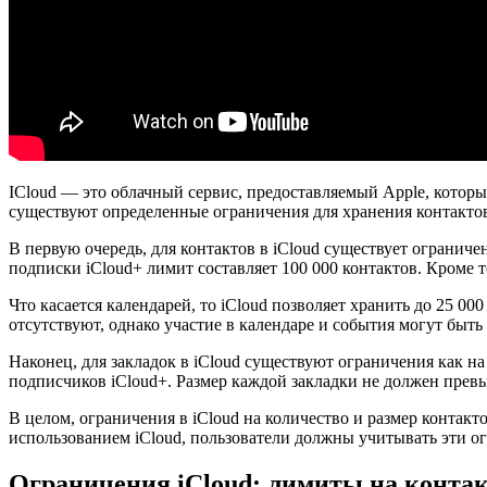
ICloud — это облачный сервис, предоставляемый Apple, котор
существуют определенные ограничения для хранения контактов,
В первую очередь, для контактов в iCloud существует ограниче
подписки iCloud+ лимит составляет 100 000 контактов. Кроме 
Что касается календарей, то iCloud позволяет хранить до 25 0
отсутствуют, однако участие в календаре и события могут бы
Наконец, для закладок в iCloud существуют ограничения как на 
подписчиков iCloud+. Размер каждой закладки не должен прев
В целом, ограничения в iCloud на количество и размер контак
использованием iCloud, пользователи должны учитывать эти о
Ограничения iCloud: лимиты на контак