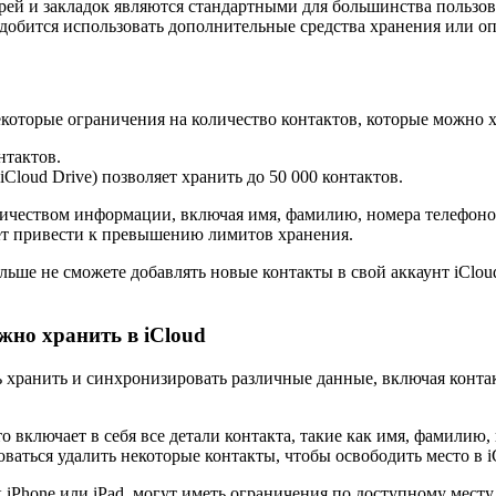
арей и закладок являются стандартными для большинства пользов
добится использовать дополнительные средства хранения или оп
которые ограничения на количество контактов, которые можно х
нтактов.
Cloud Drive) позволяет хранить до 50 000 контактов.
личеством информации, включая имя, фамилию, номера телефонов
т привести к превышению лимитов хранения.
ьше не сможете добавлять новые контакты в свой аккаунт iCloud
жно хранить в iCloud
 хранить и синхронизировать различные данные, включая контак
то включает в себя все детали контакта, такие как имя, фамилию,
ваться удалить некоторые контакты, чтобы освободить место в i
ак iPhone или iPad, могут иметь ограничения по доступному месту