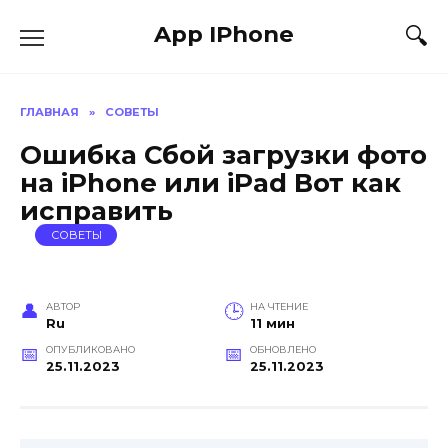
Перейти
App IPhone
к
содержанию
ГЛАВНАЯ
»
СОВЕТЫ
Ошибка Сбой загрузки фото
на iPhone или iPad Вот как
исправить
СОВЕТЫ
АВТОР
НА ЧТЕНИЕ
Ru
11 мин
ОПУБЛИКОВАНО
ОБНОВЛЕНО
25.11.2023
25.11.2023