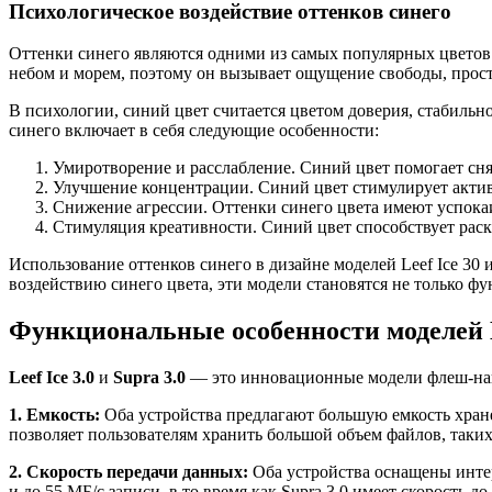
Психологическое воздействие оттенков синего
Оттенки синего являются одними из самых популярных цветов
небом и морем, поэтому он вызывает ощущение свободы, прост
В психологии, синий цвет считается цветом доверия, стабильн
синего включает в себя следующие особенности:
Умиротворение и расслабление. Синий цвет помогает снят
Улучшение концентрации. Синий цвет стимулирует активн
Снижение агрессии. Оттенки синего цвета имеют успокаи
Стимуляция креативности. Синий цвет способствует раск
Использование оттенков синего в дизайне моделей Leef Ice 30
воздействию синего цвета, эти модели становятся не только
Функциональные особенности моделей Lee
Leef Ice 3.0
и
Supra 3.0
— это инновационные модели флеш-нак
1. Емкость:
Оба устройства предлагают большую емкость хранени
позволяет пользователям хранить большой объем файлов, таких
2. Скорость передачи данных:
Оба устройства оснащены интерф
и до 55 МБ/с записи, в то время как Supra 3.0 имеет скорость