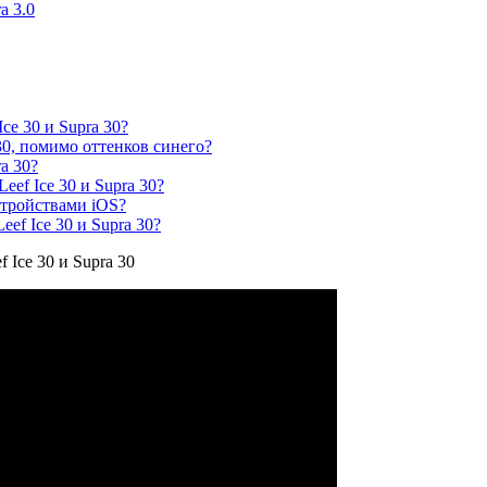
a 3.0
ce 30 и Supra 30?
30, помимо оттенков синего?
a 30?
ef Ice 30 и Supra 30?
стройствами iOS?
ef Ice 30 и Supra 30?