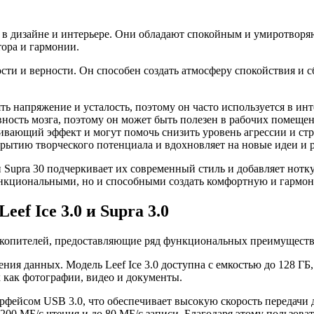
 в дизайне и интерьере. Они обладают спокойным и умиротворя
ора и гармонии.
ости и верности. Он способен создать атмосферу спокойствия и 
ь напряжение и усталость, поэтому он часто используется в ин
ость мозга, поэтому он может быть полезен в рабочих помещен
вающий эффект и могут помочь снизить уровень агрессии и стр
рытию творческого потенциала и вдохновляет на новые идеи и 
 и Supra 30 подчеркивает их современный стиль и добавляет нот
 функциональными, но и способными создать комфортную и гарм
f Ice 3.0 и Supra 3.0
опителей, предоставляющие ряд функциональных преимуществ
я данных. Модель Leef Ice 3.0 доступна с емкостью до 128 ГБ, в
 как фотографии, видео и документы.
ейсом USB 3.0, что обеспечивает высокую скорость передачи да
 до 200 МБ/с чтения и до 80 МБ/с записи. Благодаря этому польз