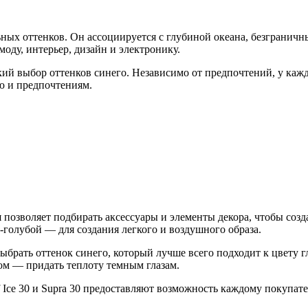
ных оттенков. Он ассоциируется с глубиной океана, безграничн
оду, интерьер, дизайн и электронику.
кий выбор оттенков синего. Независимо от предпочтений, у кажд
ю и предпочтениям.
позволяет подбирать аксессуары и элементы декора, чтобы созд
о-голубой — для создания легкого и воздушного образа.
выбрать оттенок синего, который лучше всего подходит к цвету 
ом — придать теплоту темным глазам.
f Ice 30 и Supra 30 предоставляют возможность каждому покупат