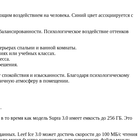
ющим воздействием на человека. Синий цвет ассоциируется с
сбалансированности. Психологическое воздействие оттенков
терьерах спальни и ванной комнаты.
иях или учебных классах.
есса.
решения.
ку спокойствия и изысканности. Благодаря психологическому
оничную атмосферу в помещении.
.
 то время как модель Supra 3.0 имеет емкость до 256 ГБ. Это
нных. Leef Ice 3.0 может достичь скорости до 100 МБ/с чтения
ователи могут быстро копировать или перемещать файлы между