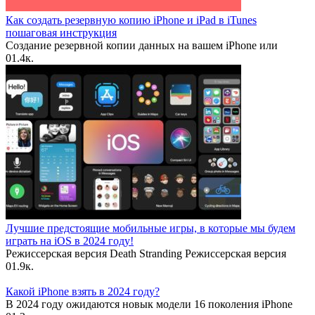
Как создать резервную копию iPhone и iPad в iTunes
пошаговая инструкция
Создание резервной копии данных на вашем iPhone или
0
1.4к.
Лучшие предстоящие мобильные игры, в которые мы будем
играть на iOS в 2024 году!
Режиссерская версия Death Stranding Режиссерская версия
0
1.9к.
Какой iPhone взять в 2024 году?
В 2024 году ожидаются новык модели 16 поколения iPhone