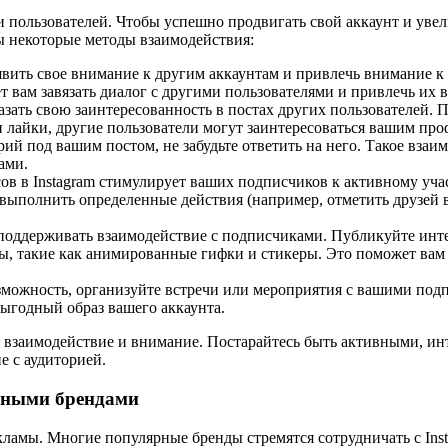
ии пользователей. Чтобы успешно продвигать свой аккаунт и ув
ы некоторые методы взаимодействия:
ить свое внимание к другим аккаунтам и привлечь внимание к 
 вам завязать диалог с другими пользователями и привлечь их 
ать свою заинтересованность в постах других пользователей. П
и лайки, другие пользователи могут заинтересоваться вашим про
рий под вашим постом, не забудьте ответить на него. Такое вз
ами.
в в Instagram стимулирует ваших подписчиков к активному уча
 выполнить определенные действия (например, отметить друзей 
оддерживать взаимодействие с подписчиками. Публикуйте интер
ы, такие как анимированные гифки и стикеры. Это поможет вам
озможность, организуйте встречи или мероприятия с вашими под
ыгодный образ вашего аккаунта.
ит взаимодействие и внимание. Постарайтесь быть активными, и
е с аудиторией.
рными брендами
кламы. Многие популярные бренды стремятся сотрудничать с Ins