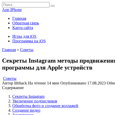
Перейти
Search
к
for:
App IPhone
содержанию
Главная
Обратная связь
Карта сайта
Игры для iOS
Программы на iOS
Главная
»
Советы
Секреты Instagram методы продвижения
программы для Apple устройств
Советы
Автор
lifehack
На чтение
14 мин
Опубликовано
17.08.2023
Обн
Содержание
Секреты Instagram
Увеличение подписчиков
Обработка фото и создание коллажей
Создание видео
Заключение