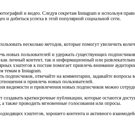
тографий и видео. Следуя секретам Instagram и используя пра
ео и добиться успеха в этой популярной социальной сети.
пользовать несколько методов, которые помогут увеличить коли
лечь новых пользователей и удержать существующих подписчиков
 как личный контент, так и информационный или развлекательны
рных хэштегов к постам помогает привлечь внимание аудитори
 темам в Instagram.
ть подписчиков, отвечайте на комментарии, задавайте вопросы 
отношения и привлечь новых пользователей.
ия видимости и привлечения новых подписчиков можно сотрудн
ляет создавать краткосрочные публикации, которые остаются дос
, а также проводить мгновенные голосования или опросы.
одходящих хэштегов, хорошего контента и активного взаимодей