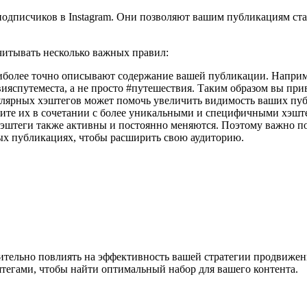
одписчиков в Instagram. Они позволяют вашим публикациям ст
читывать несколько важных правил:
иболее точно описывают содержание вашей публикации. Наприме
ияспутеместа, а не просто #путешествия. Таким образом вы при
ярных хэштегов может помочь увеличить видимость ваших публ
ите их в сочетании с более уникальными и специфичными хэшт
 хэштеги также активны и постоянно меняются. Поэтому важно п
ных публикациях, чтобы расширить свою аудиторию.
ительно повлиять на эффективность вашей стратегии продвижени
егами, чтобы найти оптимальный набор для вашего контента.