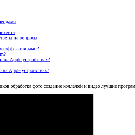
рендами
онтента
ответы на вопросы
ыми эффективными?
am?
 на Apple устройствах?
 на Apple устройствах?