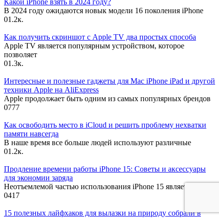
Какой iPhone взять в 2024 году?
В 2024 году ожидаются новык модели 16 поколения iPhone
0
1.2к.
Как получить скриншот с Apple TV два простых способа
Apple TV является популярным устройством, которое
позволяет
0
1.3к.
Интересные и полезные гаджеты для Mac iPhone iPad и другой
техники Apple на AliExpress
Apple продолжает быть одним из самых популярных брендов
0
777
Как освободить место в iCloud и решить проблему нехватки
памяти навсегда
В наше время все больше людей используют различные
0
1.2к.
Продление времени работы iPhone 15: Советы и аксессуары
для экономии заряда
Неотъемлемой частью использования iPhone 15 является
0
417
15 полезных лайфхаков для вылазки на природу собрали в