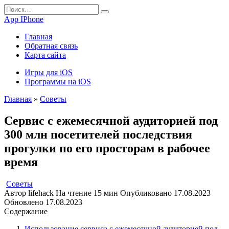
Перейти
Search
к
for:
App IPhone
содержанию
Главная
Обратная связь
Карта сайта
Игры для iOS
Программы на iOS
Главная
»
Советы
Сервис с ежемесячной аудиторией под
300 млн посетителей последствия
прогулки по его просторам в рабочее
время
Советы
Автор
lifehack
На чтение
15 мин
Опубликовано
17.08.2023
Обновлено
17.08.2023
Содержание
Использование сервиса с ежемесячной аудиторией под