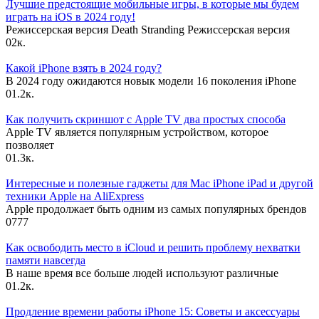
Лучшие предстоящие мобильные игры, в которые мы будем
играть на iOS в 2024 году!
Режиссерская версия Death Stranding Режиссерская версия
0
2к.
Какой iPhone взять в 2024 году?
В 2024 году ожидаются новык модели 16 поколения iPhone
0
1.2к.
Как получить скриншот с Apple TV два простых способа
Apple TV является популярным устройством, которое
позволяет
0
1.3к.
Интересные и полезные гаджеты для Mac iPhone iPad и другой
техники Apple на AliExpress
Apple продолжает быть одним из самых популярных брендов
0
777
Как освободить место в iCloud и решить проблему нехватки
памяти навсегда
В наше время все больше людей используют различные
0
1.2к.
Продление времени работы iPhone 15: Советы и аксессуары