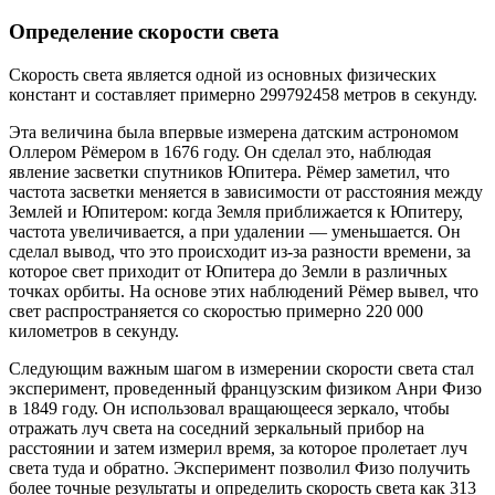
Определение скорости света
Скорость света является одной из основных физических
констант и составляет примерно 299792458 метров в секунду.
Эта величина была впервые измерена датским астрономом
Оллером Рёмером в 1676 году. Он сделал это, наблюдая
явление засветки спутников Юпитера. Рёмер заметил, что
частота засветки меняется в зависимости от расстояния между
Землей и Юпитером: когда Земля приближается к Юпитеру,
частота увеличивается, а при удалении — уменьшается. Он
сделал вывод, что это происходит из-за разности времени, за
которое свет приходит от Юпитера до Земли в различных
точках орбиты. На основе этих наблюдений Рёмер вывел, что
свет распространяется со скоростью примерно 220 000
километров в секунду.
Следующим важным шагом в измерении скорости света стал
эксперимент, проведенный французским физиком Анри Физо
в 1849 году. Он использовал вращающееся зеркало, чтобы
отражать луч света на соседний зеркальный прибор на
расстоянии и затем измерил время, за которое пролетает луч
света туда и обратно. Эксперимент позволил Физо получить
более точные результаты и определить скорость света как 313