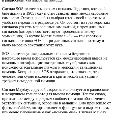
в радиосвязи как вызов на помощь.
Сигнал SOS является морским сигналом бедствия, который
был принят в 1905 году и стал стандартным международным
символом. Этот сигнал был выбран из-за своей простоты и
удобства передачи в радиоэфире. Он состоит из трех коротких
сигналов (то есть мгновенных замыканий) и трех длинных
сигналов (которые соответствуют продолжительному
замыканию). В азбуке Морзе символ «S» — три коротких
сигнала, а символ «О» — три длинных сигнала, поэтому и
было выбрано сочетание этих букв.
SOS является универсальным сигналом бедствия и в
настоящее время используется как международный вызов на
помощь в нотификации экстренных служб, таких как
поисково-спасательные службы и морская и авиационная
помощь. Когда сигнал SOS отправлен, это означает, что
человек или судно находятся в критической ситуации и
требуют немедленной помощи.
Сигнал Mayday, с другой стороны, используется в радиосвязи
и воздушном транспорте для вызова помощи. Ter это слово,
признанное международным сообществом для обозначения
экстренных ситуаций, особенно в авиации. Оно произошло от
фразы «m’aidez», которая является французским выражением,
примерно переводимым как «помощь мне». Сигнал Mayday