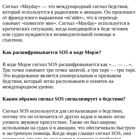
Сигнал «Mayday» — это международный сигнал бедствия,
который используется в радиосвязи и авиации. Он произошел
от французского выражения «m’aider», что в переводе
означает «помогите мне». Сигнал «Mayday» используется в
критических ситуациях, когда находящийся в беде человек
или судно нуждаются в незамедлительной помощи и
спасении.
Как расшифровывается SOS в коде Морзе?
В коде Морзе сигнал SOS расшифровывается как «… — …».
Три точки означают три точки запятой, а три тире — три тире.
Это кодирование является универсальным и признаком
бедствия, который легко распознаваем и понятен на
международном уровне.
Каким образом сигнал SOS сигнализирует о бедствии?
Сигнал SOS используется для сигнализации о бедствии,
потому что он отличается от других кодов и можно легко
уловить звуковое присутствие. Также он был широко
использован на судах и в авиации, что обеспечивало быструю
и экстренную помощь. Когда люди слышат сигнал SOS, они
понимают, что кто-то нуждается в помощи и требуются