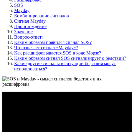
SOS
Mayday
Комбинирование сигналов
Сигнал Mayday
Происхождение
Значение
Вопрос-ответ:
Каким образом появился сигнал SOS?
Что означает сигнал «Mayday»?
Как расшифровывается SOS в коде Морзе?
Каким образом сигнал SOS сигнализирует о бедствии?
Какие другие сигналы в ситуации бедствия могут
использоваться?