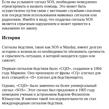
Если вы услышите сигнал SOS, необходимо немедленно
отреагировать и вызвать помощь. Это может быть
осуществлено путем связи с местными службами спасения
или посредством использования маяковых сигналов или
радиосвязи. Имейте в виду, что подделка сигнала SOS
является серьезным нарушением и может привести к
наказанию по закону.
История
Сигналы бедствия, такие как SOS и Mayday, имеют долгую
историю и возникли из необходимости обозначить срочность
и серьезность ситуации, в которой находится судно или
самолет.
Первым сигналом бедствия было «CQD», созданное в 1904
году Маркони. Оно произошло от фразы «CQ» (сигнал для
всех станций) и «D» (сигнал для бедствующего).
Однако, «CQD» было заменено на более универсальный
сигнал «SOS». Этот сигнал был предложен в 1905 году
немецким ученым и астрономом Карлом Филиппом
Юльиусом. В именно такой последовательности он стал
международным сигналом бедствия.