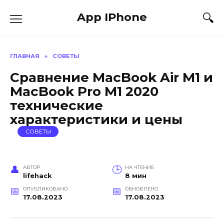
Перейти
App IPhone
к
содержанию
ГЛАВНАЯ
»
СОВЕТЫ
Сравнение MacBook Air M1 и
MacBook Pro M1 2020
технические
характеристики и цены
СОВЕТЫ
АВТОР
НА ЧТЕНИЕ
lifehack
8 мин
ОПУБЛИКОВАНО
ОБНОВЛЕНО
17.08.2023
17.08.2023