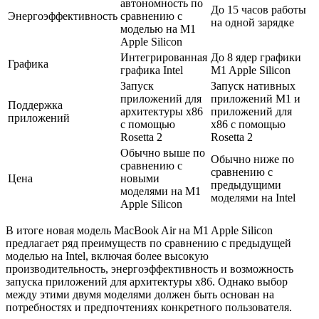
автономность по
До 15 часов работы
Энергоэффективность
сравнению с
на одной зарядке
моделью на M1
Apple Silicon
Интегрированная
До 8 ядер графики
Графика
графика Intel
M1 Apple Silicon
Запуск
Запуск нативных
приложений для
приложений M1 и
Поддержка
архитектуры x86
приложений для
приложений
с помощью
x86 с помощью
Rosetta 2
Rosetta 2
Обычно выше по
Обычно ниже по
сравнению с
сравнению с
Цена
новыми
предыдущими
моделями на M1
моделями на Intel
Apple Silicon
В итоге новая модель MacBook Air на M1 Apple Silicon
предлагает ряд преимуществ по сравнению с предыдущей
моделью на Intel, включая более высокую
производительность, энергоэффективность и возможность
запуска приложений для архитектуры x86. Однако выбор
между этими двумя моделями должен быть основан на
потребностях и предпочтениях конкретного пользователя.