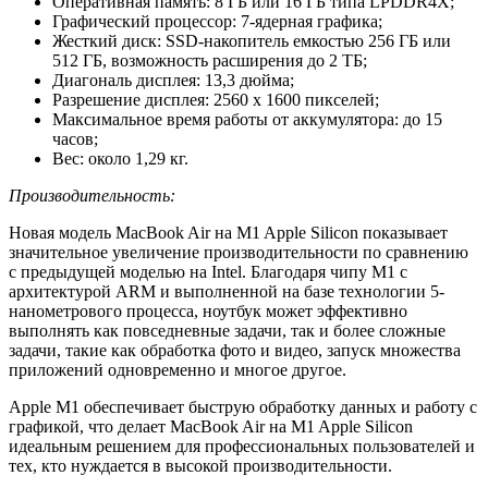
Оперативная память: 8 ГБ или 16 ГБ типа LPDDR4X;
Графический процессор: 7-ядерная графика;
Жесткий диск: SSD-накопитель емкостью 256 ГБ или
512 ГБ, возможность расширения до 2 ТБ;
Диагональ дисплея: 13,3 дюйма;
Разрешение дисплея: 2560 x 1600 пикселей;
Максимальное время работы от аккумулятора: до 15
часов;
Вес: около 1,29 кг.
Производительность:
Новая модель MacBook Air на M1 Apple Silicon показывает
значительное увеличение производительности по сравнению
с предыдущей моделью на Intel. Благодаря чипу M1 с
архитектурой ARM и выполненной на базе технологии 5-
нанометрового процесса, ноутбук может эффективно
выполнять как повседневные задачи, так и более сложные
задачи, такие как обработка фото и видео, запуск множества
приложений одновременно и многое другое.
Apple M1 обеспечивает быструю обработку данных и работу с
графикой, что делает MacBook Air на M1 Apple Silicon
идеальным решением для профессиональных пользователей и
тех, кто нуждается в высокой производительности.