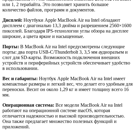
или 1, 2 терабайта. Это позволяет хранить большое
количество файлов, программ и документов.
Дисплей:
Ноутбуки Apple MacBook Air на Intel обладают
дисплеем с диагональю 13,3 дюйма и разрешением 2560×1600
пикселей. Благодаря IPS-технологии углы обзора на дисплее
широкие, а цвета яркие и насыщенные.
Порты:
В MacBook Air на Intel предусмотрены следующие
порты: два порта USB-C/Thunderbolt 3, 3,5 мм аудиоразъем и
слот для SD-карты. Возможность подключения внешних
устройств и периферийных устройств обеспечивает удобство
в использовании.
Вес и габариты:
Ноутбук Apple MacBook Air на Intel имеет
компактные размеры и легкий вес, что делает его удобным для
переноски. Весит он около 1,29 кг и имеет толщину всего 16
мм.
Операционная система:
Все модели MacBook Air на Intel
работают на операционной системе macOS, которая
отличается надежностью и высокой производительностью.
Она также предлагает множество полезных функций и
приложений.