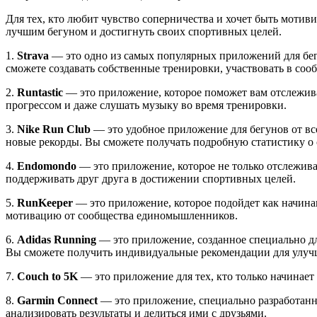
Для тех, кто любит чувство соперничества и хочет быть мот
лучшим бегуном и достигнуть своих спортивных целей.
1.
Strava
— это одно из самых популярных приложений для бегу
сможете создавать собственные тренировки, участвовать в соо
2.
Runtastic
— это приложение, которое поможет вам отслеживат
прогрессом и даже слушать музыку во время тренировки.
3.
Nike Run Club
— это удобное приложение для бегунов от вс
новые рекорды. Вы сможете получать подробную статистику о с
4.
Endomondo
— это приложение, которое не только отслежива
поддерживать друг друга в достижении спортивных целей.
5.
RunKeeper
— это приложение, которое подойдет как начина
мотивацию от сообщества единомышленников.
6.
Adidas Running
— это приложение, созданное специально для
Вы сможете получить индивидуальные рекомендации для улучш
7.
Couch to 5K
— это приложение для тех, кто только начинает 
8.
Garmin Connect
— это приложение, специально разработанно
анализировать результаты и делиться ими с друзьями.