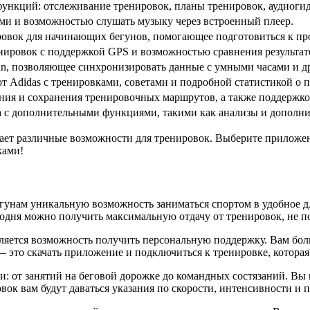
нкций: отслеживание тренировок, планы тренировок, аудиогид
ми и возможностью слушать музыку через встроенный плеер.
овок для начинающих бегунов, помогающее подготовиться к пр
ировок с поддержкой GPS и возможностью сравнения результато
n, позволяющее синхронизировать данные с умными часами и д
 Adidas с тренировками, советами и подробной статистикой о п
ия и сохранения тренировочных маршрутов, а также поддержко
a с дополнительными функциями, такими как анализы и дополн
ает различные возможности для тренировок. Выберите приложен
ками!
гунам уникальную возможность заниматься спортом в удобное д
годня можно получить максимальную отдачу от тренировок, не п
ется возможность получить персональную поддержку. Вам больш
 это скачать приложение и подключиться к тренировке, которая
: от занятий на беговой дорожке до командных состязаний. Вы
овок вам будут даваться указания по скорости, интенсивности 