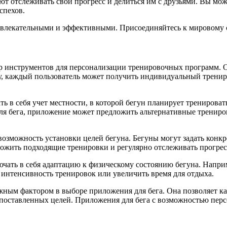
т отслеживать свой прогресс и делиться им с друзьями. Вы мож
спехов.
е увлекательными и эффективными. Присоединяйтесь к мировому 
инструментов для персонализации тренировочных программ. Они 
ому, каждый пользователь может получить индивидуальный трени
в себя учет местности, в которой бегун планирует тренировать
для бега, приложение может предложить альтернативные тренир
озможность установки целей бегуна. Бегуны могут задать конкр
ожить подходящие тренировки и регулярно отслеживать прогресс
ать в себя адаптацию к физическому состоянию бегуна. Наприм
 интенсивность тренировок или увеличить время для отдыха.
ажным фактором в выборе приложения для бега. Она позволяет 
 поставленных целей. Приложения для бега с возможностью пер