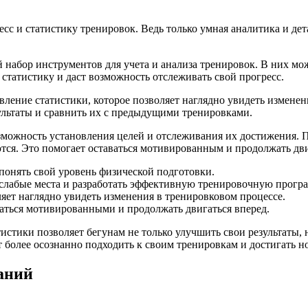
сс и статистику тренировок. Ведь только умная аналитика и дет
абор инструментов для учета и анализа тренировок. В них мож
татистику и даст возможность отслеживать свой прогресс.
ление статистики, которое позволяет наглядно увидеть изменен
ультаты и сравнить их с предыдущими тренировками.
зможность установления целей и отслеживания их достижения.
ются. Это помогает оставаться мотивированным и продолжать дви
понять свой уровень физической подготовки.
слабые места и разработать эффективную тренировочную програ
яет наглядно увидеть изменения в тренировковом процессе.
аться мотивированными и продолжать двигаться вперед.
истики позволяет бегунам не только улучшить свои результаты,
более осознанно подходить к своим тренировкам и достигать но
аний