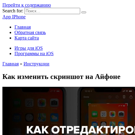
Перейти к содержанию
Search for:
App IPhone
Главная
Обратная связь
Карта сайта
Игры для iOS
Программы на iOS
Главная
»
Инструкции
Как изменить скриншот на Айфоне